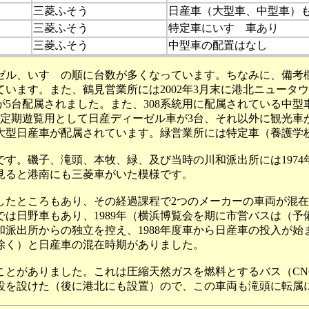
三菱ふそう
日産車（大型車、中型車）
三菱ふそう
特定車にいすゞ車あり
三菱ふそう
中型車の配置はなし
、いすゞの順に台数が多くなっています。ちなみに、備考欄につ
います。また、鶴見営業所には2002年3月末に港北ニュータ
5台配属されました。また、308系統用に配属されている中型
定期遊覧用として日産ディーゼル車が3台、それ以外に観光車が
台の大型日産車が配属されています。緑営業所には特定車（養護
す。磯子、滝頭、本牧、緑、及び当時の川和派出所には197
見ると港南にも三菱車がいた模様です。
たところもあり、その経過課程で2つのメーカーの車両が混在
までは日野車もあり、1989年（横浜博覧会を期に市営バスは（
派出所からの独立を控え、1988年度車から日産車の投入が始ま
除く）と日産車の混在時期がありました。
とがありました。これは圧縮天然ガスを燃料とするバス（CN
設を設けた（後に港北にも設置）ので、この車両も滝頭に転属