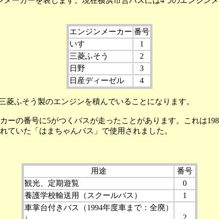
メーカーを表します。現在横浜市営バスには4つのエンジンメ
エンジンメーカー
番号
いすゞ
1
三菱ふそう
2
日野
3
日産ディーゼル
4
ら、三菱ふそう製のエンジンを積んでいることになります。
ーの番号に5がつくバスが走ったことがあります。これは198
運行されていた「はまちゃんバス」で使用されました。
用途
番号
観光、定期遊覧
0
養護学校輸送用（スクールバス）
1
車掌台付きバス（1994年度車まで：全廃）
↓
2