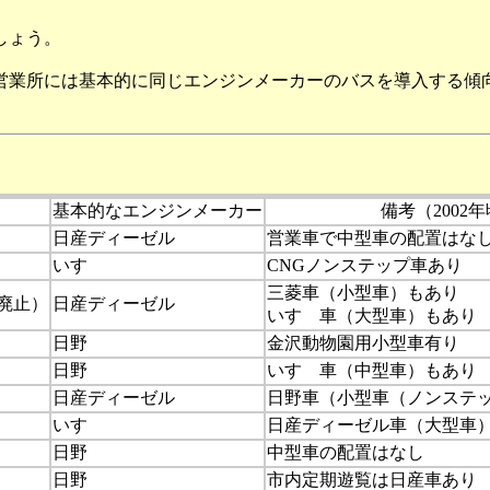
しょう。
業所には基本的に同じエンジンメーカーのバスを導入する傾
基本的なエンジンメーカー
備考（2002
日産ディーゼル
営業車で中型車の配置はな
いすゞ
CNGノンステップ車あり
三菱車（小型車）もあり
廃止）
日産ディーゼル
いすゞ車（大型車）もあり
日野
金沢動物園用小型車有り
日野
いすゞ車（中型車）もあり
日産ディーゼル
日野車（小型車（ノンステ
いすゞ
日産ディーゼル車（大型車
日野
中型車の配置はなし
日野
市内定期遊覧は日産車あり