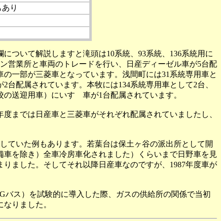
もあり
いて解説しますと滝頭は10系統、93系統、136系統用に
ウン営業所と車両のトレードを行い、日産ディーゼル車が5台配
車の一部が三菱車となっています。浅間町には31系統専用車と
2台配属されています。本牧には134系統専用車として2台、
学校の送迎用車）にいすゞ車が1台配属されています。
4年度までは日産車と三菱車がそれぞれ配属されていましたし、
していた例もあります。若葉台は保土ヶ谷の派出所として開
予備車を除き）全車冷房車化されました）くらいまで日野車を見
りました。そしてそれ以降日産車なのですが、1987年度車が
Gバス）を試験的に導入した際、ガスの供給所の関係で当初
になりました。