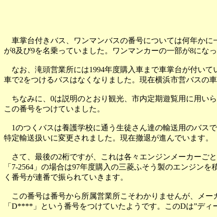
車掌台付きバス、ワンマンバスの番号については何年かに一度、
が8及び9を名乗っていました。ワンマンカーの一部が8にな
なお、滝頭営業所には1994年度購入車まで車掌台が付いてい
車で2をつけるバスはなくなりました。現在横浜市営バスの車
ちなみに、0は説明のとおり観光、市内定期遊覧用に用いら
この番号をつけていました。
1のつくバスは養護学校に通う生徒さん達の輸送用のバスです
特定輸送扱いに変更されました。現在撤退が進んでいます。
さて、最後の2桁ですが、これは各々エンジンメーカーごとの
「7-2564」の場合は97年度購入の三菱ふそう製のエンジ
く番号が連番で振られていきます。
この番号は番号から所属営業所こそわかりませんが、メーカ
「D****」という番号をつけていたようです。このDは”デ