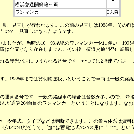
横浜交通開発籍車両
ワンマンカー
3以降
見直しが行われます。この前の見直しは1988年、その前は1
ったので、見直しになったようです。
ましたが、当時の10・93系統のワンマンカー化に伴い、19
両は全廃となり存在しません。その後、横浜交通開発に転籍した車
れる観光バスにつけられる番号です。かつては2階建てバス「
。1988年までは貸切輸送扱いということで車両は一般の路線
通算番号です。一般の路線車の場合は台数が多いので、399以降
ンを積んだ通算264台目のワンマンカーということになります。
ーや年式、タイプなどは判断できます。この番号体系は資料によ
ィーゼル”のDだそうで、他には蓄電池式のバス用に「E**」と