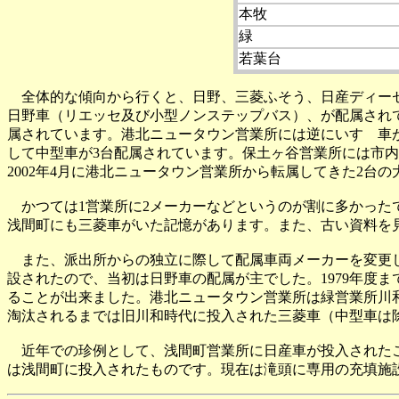
本牧
緑
若葉台
全体的な傾向から行くと、日野、三菱ふそう、日産ディーゼル
日野車（リエッセ及び小型ノンステップバス）、が配属されて
属されています。港北ニュータウン営業所には逆にいすゞ車が
して中型車が3台配属されています。保土ヶ谷営業所には市内
2002年4月に港北ニュータウン営業所から転属してきた2
かつては1営業所に2メーカーなどというのが割に多かったで
浅間町にも三菱車がいた記憶があります。また、古い資料を
また、派出所からの独立に際して配属車両メーカーを変更し
設されたので、当初は日野車の配属が主でした。1979年度
ることが出来ました。港北ニュータウン営業所は緑営業所川和
淘汰されるまでは旧川和時代に投入された三菱車（中型車は
近年での珍例として、浅間町営業所に日産車が投入されたこ
は浅間町に投入されたものです。現在は滝頭に専用の充填施