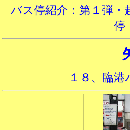
バス停紹介：第１弾・
停
１８、臨港