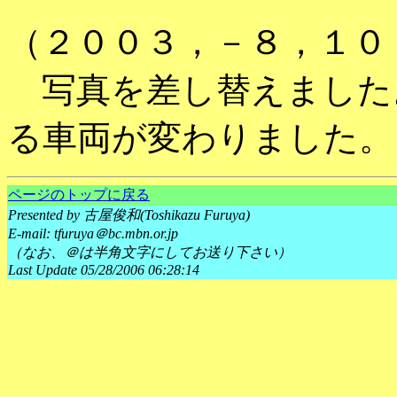
（２００３，－８，１０
写真を差し替えました
る車両が変わりました。
ページのトップに戻る
Presented by 古屋俊和(Toshikazu Furuya)
E-mail: tfuruya＠bc.mbn.or.jp
（なお、＠は半角文字にしてお送り下さい）
Last Update 05/28/2006 06:28:14