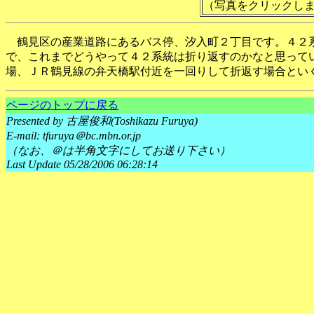
（写真をクリックし
鶴見区の産業道路にあるバス停、汐入町２丁目です。４２系
で、これまでどうやって４２系統は折り返すのかなと思って
場、ＪＲ鶴見線の弁天橋駅付近を一回りして折返す場合とい
ページのトップに戻る
Presented by 古屋俊和(Toshikazu Furuya)
E-mail: tfuruya＠bc.mbn.or.jp
（なお、＠は半角文字にしてお送り下さい）
Last Update 05/28/2006 06:28:14