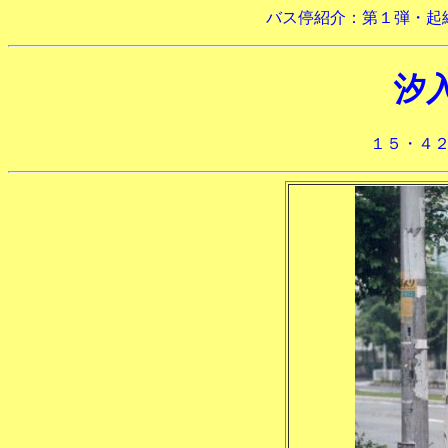
バス停紹介：第１弾・起
汐
１５・４