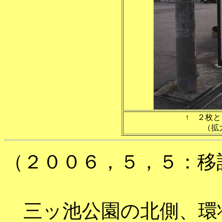
↑ ２枚
（拡
（２００６，５，５：移
三ッ池公園の北側、環