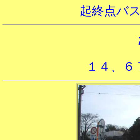
起終点バ
１４、６