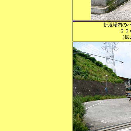
折返場内の
２０
（拡