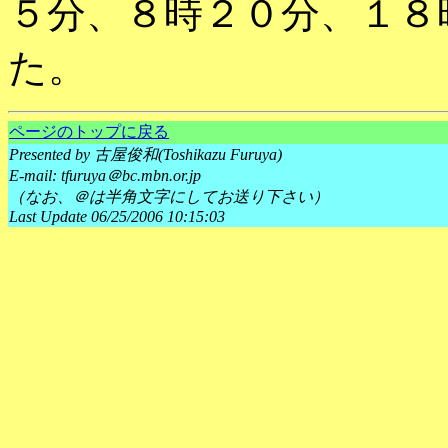
５分、８時２０分、１８
た。
ページのトップに戻る
Presented by 古屋俊和(Toshikazu Furuya)
E-mail: tfuruya＠bc.mbn.or.jp
（なお、＠は半角文字にしてお送り下さい）
Last Update 06/25/2006 10:15:03