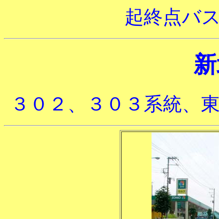
起終点バ
新
３０２、３０３系統、