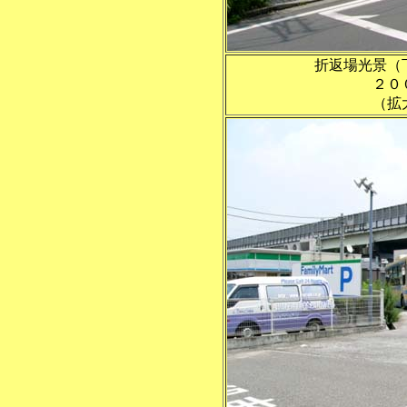
折返場光景（
２０
（拡