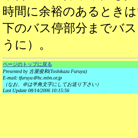
時間に余裕のあるときは
下のバス停部分までバス
うに）。
ページのトップに戻る
Presented by 古屋俊和(Toshikazu Furuya)
E-mail: tfuruya＠bc.mbn.or.jp
（なお、＠は半角文字にしてお送り下さい）
Last Update 08/14/2006 10:15:56