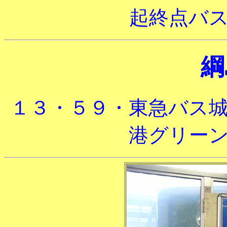
起終点バ
綱
１３・５９・東急バス
港グリー