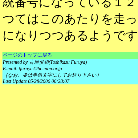
統番号になっている１２
つてはこのあたりを走っ
になりつつあるようです
ページのトップに戻る
Presented by 古屋俊和(Toshikazu Furuya)
E-mail: tfuruya＠bc.mbn.or.jp
（なお、＠は半角文字にしてお送り下さい）
Last Update 05/28/2006 06:28:07