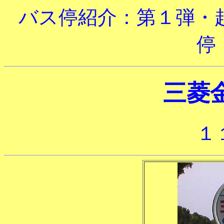
バス停紹介：第１弾・
停
三菱
１