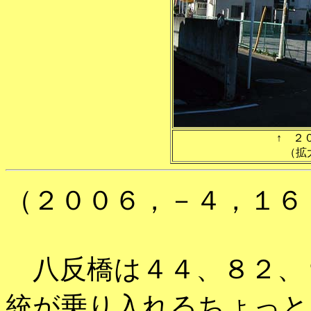
↑ ２
（拡
（２００６，－４，１６
八反橋は４４、８２、
統が乗り入れるちょっと