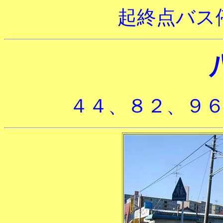
起終点バス
４４、８２、９